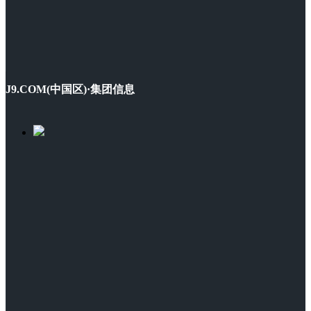
J9.COM(中国区)·集团信息