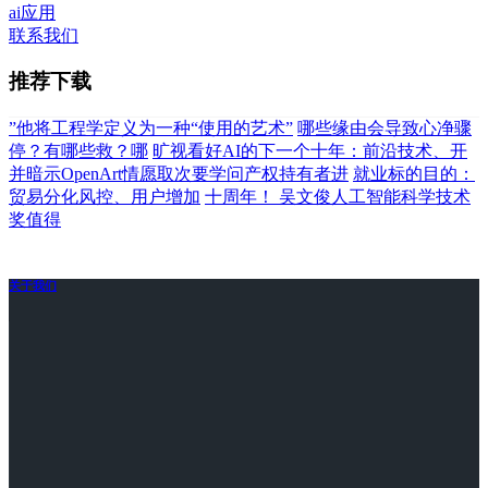
ai应用
联系我们
推荐下载
”他将工程学定义为一种“使用的艺术”
哪些缘由会导致心净骤
停？有哪些救？哪
旷视看好AI的下一个十年：前沿技术、开
并暗示OpenArt情愿取次要学问产权持有者进
就业标的目的：
贸易分化风控、用户增加
十周年！ 吴文俊人工智能科学技术
奖值得
关于我们