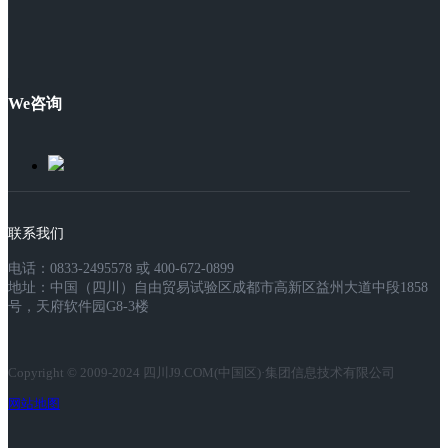
We咨询
联系我们
电话：0833-2495578 或 400-672-0899
地址：中国（四川）自由贸易试验区成都市高新区益州大道中段1858
号，天府软件园G8-3楼
Copyright © 2009-2024 四川J9.COM(中国区)·集团信息技术有限公司
网站地图