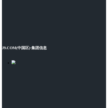
J9.COM(中国区)·集团信息