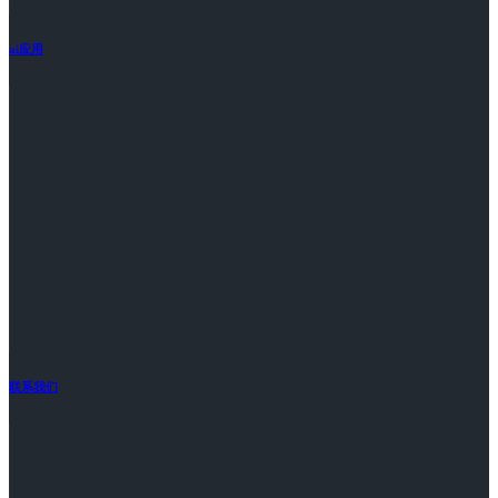
ai应用
联系我们