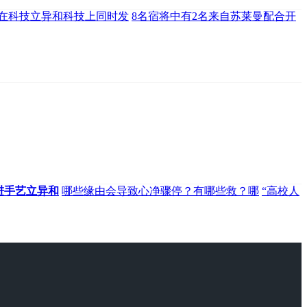
在科技立异和科技上同时发
8名宿将中有2名来自苏莱曼配合开
进手艺立异和
哪些缘由会导致心净骤停？有哪些救？哪
“高校人