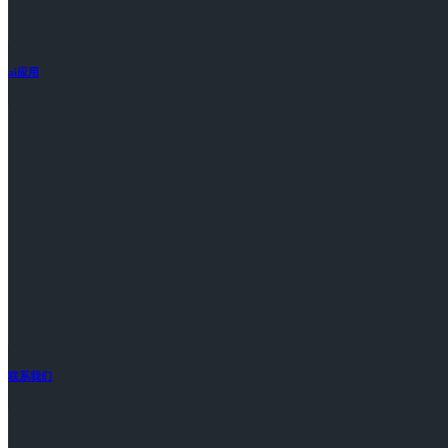
ai应用
联系我们