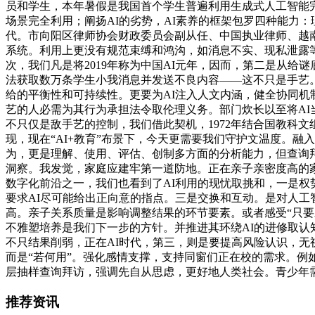
员和学生，本年暑假是我国首个学生普遍利用生成式人工智能
场景完全利用；阐扬AI的劣势，AI素养的框架包罗四种能力：
代。市向阳区律师协会财政委员会副从任、中国执业律师、越南执
系统。利用上更没有规范束缚和鸿沟，如消息不实、现私泄露
次，我们凡是将2019年称为中国AI元年，因而，第二是从给
法获取数万条学生小我消息并发送不良内容——这不只是手艺。
给的平衡性和可持续性。更要为AI注入人文内涵，健全协同机
艺的人必需为其行为承担法令取伦理义务。部门炊长以至将AI
不只仅是敌手艺的控制，我们借此契机，1972年结合国教科
现，现在“AI+教育”布景下，今天更需要我们守护文温度。
为，更是理解、使用、评估、创制多方面的分析能力，但查询
洞察。我发觉，家庭应建牢第一道防地。正在亲子亲密度高的家
数字化前沿之一，我们也看到了AI利用的现忧取挑和，一是权
要求AI尽可能给出正向意的指点。三是交换和互动。是对人工
高。亲子关系质量是影响调整结果的环节要素。或者感受“只要
不雅塑培养是我们下一步的方针。并推进其环绕AI的进修取
不只结果削弱，正在AI时代，第三，则是要提高风险认识，无
而是“若何用”。强化感情支撑，支持同窗们正在校的需求。例
层抽样查询拜访，强调先自从思虑，更好地人类社会。青少年
推荐资讯