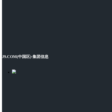
J9.COM(中国区)·集团信息