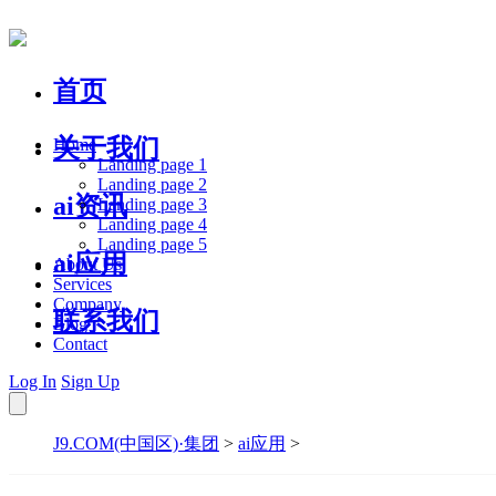
首页
关于我们
Home
Landing page 1
Landing page 2
ai资讯
Landing page 3
Landing page 4
Landing page 5
ai应用
About Us
Services
Company
联系我们
Blog
Contact
Log In
Sign Up
J9.COM(中国区)·集团
>
ai应用
>