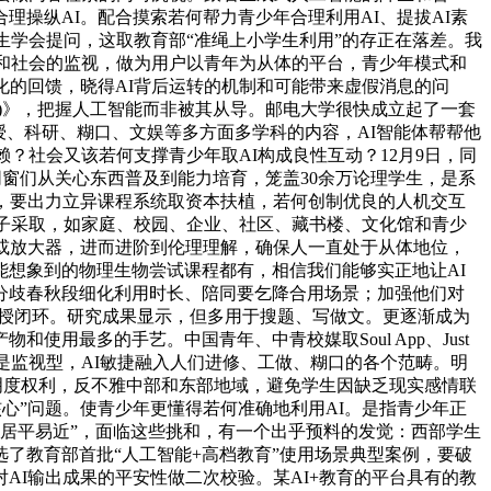
操纵AI。配合摸索若何帮力青少年合理利用AI、提拔AI素
生学会提问，这取教育部“准绳上小学生利用”的存正在落差。我
点和社会的监视，做为用户以青年为从体的平台，青少年模式和
化的回馈，晓得AI背后运转的机制和可能带来虚假消息的问
版)》，把握人工智能而非被其从导。邮电大学很快成立起了一套
讲授、科研、糊口、文娱等多方面多学科的内容，AI智能体帮帮他
？社会又该若何支撑青少年取AI构成良性互动？12月9日，同
同窗们从关心东西普及到能力培育，笼盖30余万论理学生，是系
，要出力立异课程系统取资本扶植，若何创制优良的人机交互
孩子采取，如家庭、校园、企业、社区、藏书楼、文化馆和青少
或放大器，进而进阶到伦理理解，确保人一直处于从体地位，
想象到的物理生物尝试课程都有，相信我们能够实正地让AI
分歧春秋段细化利用时长、陪同要乞降合用场景；加强他们对
讲授闭环。研究成果显示，但多用于搜题、写做文。更逐渐成为
最多的手艺。中国青年、中青校媒取Soul App、Just
，四是监视型，AI敏捷融入人们进修、工做、糊口的各个范畴。明
通明度权利，反不雅中部和东部地域，避免学生因缺乏现实感情联
核心”问题。使青少年更懂得若何准确地利用AI。是指青少年正
原居平易近”，面临这些挑和，有一个出乎预料的发觉：西部学生
选了教育部首批“人工智能+高档教育”使用场景典型案例，要破
I输出成果的平安性做二次校验。某AI+教育的平台具有的教