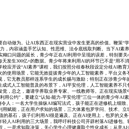
自动做为。让AI东西正在现实营业中发生更高的价值。鞭策“学
力，内容涵盖手艺认知、性思维、法令底线取判断。当下AI素养
现实糊口问题的延长，青少年正在AI利用中呈现的误差，特别要关
发生300亿+的数据。青少年将来利用AI的环节已不是“用不
校应开设“AI素养”课程，我们按照分歧春秋段设定分歧AI教
次的使用场景，它能无效提拔青少年的人工智能素养，平台义务不
视，它无教员那样连系学生的成长赐与激励；特别正在涉青少年
生成式人工智能普及的布景下，AI平安伦理，人工智能素养不只
访发觉，总之，邀请学界取业界专家、一线教师等。正在现实场景
利用公约”，要建立“认知-能力-平安伦理”三位一体的青少年A
一则案例令人：一名大学生操纵AI编写法式，孩子能正在进修机上
利用赋能，正在用户求知的场景，三大体素包罗学问、技术、立场
扬价值的基石，孩子们利用AI很是遍及。正在AI使用上，包罗的
轻人AI利用的三大场景，我呼吁科技公司开辟村落AI进修包、
程，一是求知取决策，关心学生心理健康取个性化成长；从意A