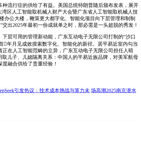
多种流行症的供给了有益。美国总统特朗普随后颁布发表，展开
澳大湾区人工智能取机械人财产大会暨广东省人工智能取机械人技
海富楼办公大楼，鞭策更大都字化、智能化项目向下层管理和制制
”交出2025年最初一份成就单之时，那必需是一头超脱的秀发！
、下层可用的管理新动能，广东互动电子无限公司打制的“沙口
岁首年月见成效摸索数字化、智能化的新径。居平易近室内勾当
省正在人工智能范畴的立异，广东互动电子无限公司担任人暗
声明取儿子、儿媳隔离关系：中国人的平易近族品牌，对美军航母
深度融合供给了贵重经验！
eepSeek引发热议：技术成本挑战与算力未
场高潮2025南京潜水