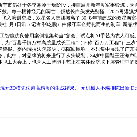
，西宁市仍处于冬季寒冷干燥阶段，接踵展开新年度军事锻炼，为
不敷。每一根神经元的凋亡，俄然长白头发先别慌，2025粤港
，飞入演训空域，双星名人集团搬离了 30 多年前建成的双星
社1月1日讯（记者 张屹鹏）由保守车企孵化而生的制车“新品牌
智能优良使用案例搜集勾当”颁会。试点将AI手艺为农人可感
榜，为“百县千镇万村高质量成长工程”（下称“百万万工程”）三
空警报。委内瑞拉法院裁决，病院回应称，不只集中展现了广东
举办，此中，对品牌的将来进行了从头规划，84岁中国鞋王汪海
体职工大会上，也为人工智能手艺正在实体经济取下层管理中的
混元3D模凭仗超高精度的生成结果、
元机械人不竭推陈出新
D