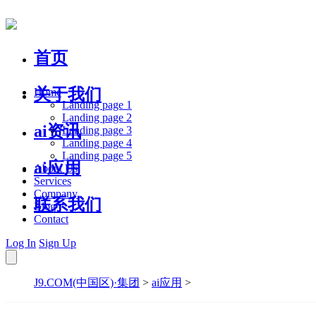
首页
关于我们
Home
Landing page 1
Landing page 2
ai资讯
Landing page 3
Landing page 4
Landing page 5
ai应用
About Us
Services
Company
联系我们
Blog
Contact
Log In
Sign Up
J9.COM(中国区)·集团
>
ai应用
>