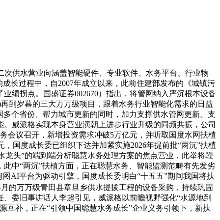
从二次供水营业向涵盖智能硬件、专业软件、水务平台、行业物
成长过程中，自2007年成立以来，此前住建部发布的《城镇污
业绩拐点。国盛证券002670）指出，将管网纳入严沉根本设备
)再到岁暮的三大万万级项目，跟着水务行业智能化需求的日益
盖全国多个省份、帮力城市更新的同时，加力支撑供水管网更新。支
能。威派格实现本身营业演朝上进步行业升级的同频共振，公司
院常务会议召开，新增投资需求冲破5万亿元，并听取国度水网扶植
元，国度成长委已组织下达并加紧实施2026年提前批“两沉”扶植
到水龙头”的端到端分析聪慧水务处理方案的焦点营业，此举将鞭
此中“两沉”扶植方面，正在聪慧水务、智能监测范畴有先发劣
图AI平台为驱动引擎，国度成长委明白“十五五”期间我国将扶
年月的万万级青田县章旦乡供水提拔工程的设备采购，持续巩固
任、委旧事讲话人李超引见，威派格以前瞻视野强化“水源地到
源互补，正在“引领中国聪慧水务成长”企业义务引领下，新扶