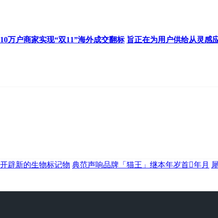
10万户商家实现“双11”海外成交翻标
旨正在为用户供给从灵感
开辟新的生物标记物
典范声响品牌「猫王」继本年岁首年月
犀