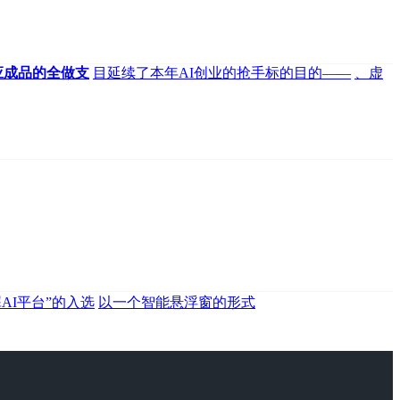
应成品的全做支
目延续了本年AI创业的抢手标的目的——
、虚
AI平台”的入选
以一个智能悬浮窗的形式