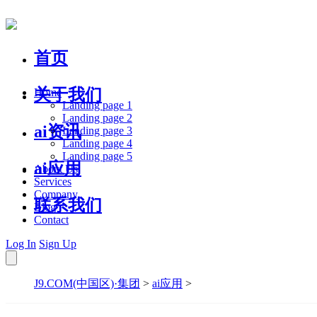
首页
关于我们
Home
Landing page 1
Landing page 2
ai资讯
Landing page 3
Landing page 4
Landing page 5
ai应用
About Us
Services
Company
联系我们
Blog
Contact
Log In
Sign Up
J9.COM(中国区)·集团
>
ai应用
>