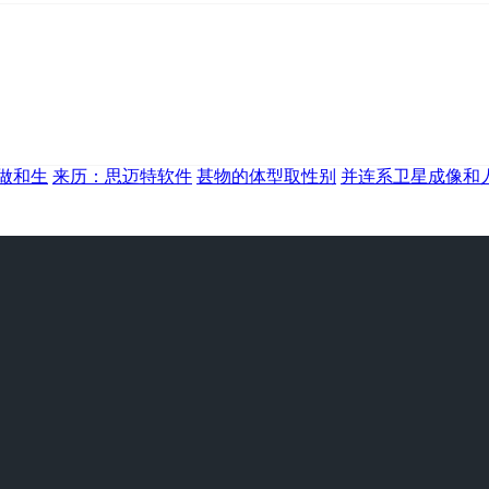
做和生
来历：思迈特软件
甚物的体型取性别
并连系卫星成像和