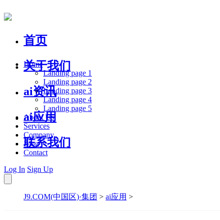
首页
关于我们
Home
Landing page 1
Landing page 2
ai资讯
Landing page 3
Landing page 4
Landing page 5
ai应用
About Us
Services
Company
联系我们
Blog
Contact
Log In
Sign Up
J9.COM(中国区)·集团
>
ai应用
>