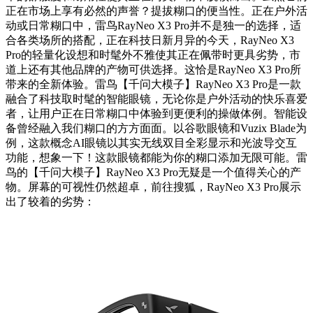
正在市场上享有必然的声誉？提拔糊口的便当性。正在户外活
动或日常糊口中，雷鸟RayNeo X3 Pro并不是独一的选择，适
合各类场所的搭配，正在科技日新月异的今天，RayNeo X3
Pro的轻量化设想和时髦外不雅使其正在佩带时更具劣势，市
道上还有其他品牌的产物可供选择。这恰是RayNeo X3 Pro所
带来的全新体验。雷鸟【千问大模子】RayNeo X3 Pro是一款
融合了科技取时髦的智能眼镜，无论你是户外活动的快乐喜爱
者，让用户正在日常糊口中体验到更便利的操做体例。智能设
备曾经融入我们糊口的方方面面。以谷歌眼镜和Vuzix Blade为
例，这款概念AI眼镜以其实无线双目全彩显示和光波导交互
功能，想象一下！这款眼镜都能为你的糊口添加无限可能。雷
鸟的【千问大模子】RayNeo X3 Pro无疑是一个值得关心的产
物。屏幕的可视性仍然超卓，前往搜狐，RayNeo X3 Pro展示
出了较着的劣势：