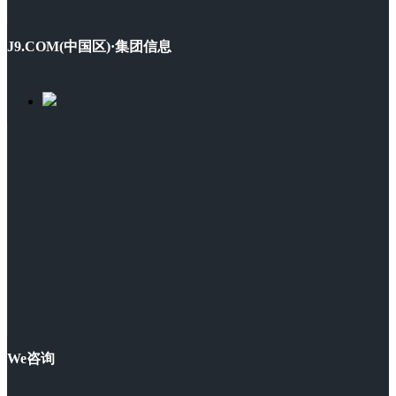
J9.COM(中国区)·集团信息
We咨询