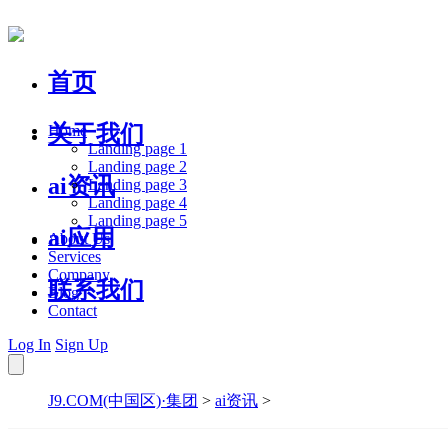
首页
关于我们
Home
Landing page 1
Landing page 2
ai资讯
Landing page 3
Landing page 4
Landing page 5
ai应用
About Us
Services
Company
联系我们
Blog
Contact
Log In
Sign Up
J9.COM(中国区)·集团
>
ai资讯
>