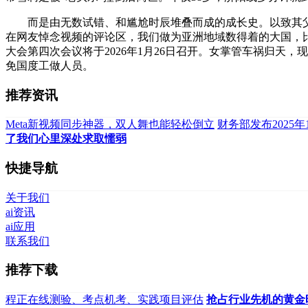
而是由无数试错、和尴尬时辰堆叠而成的成长史。以致其父受
在网友悼念视频的评论区，我们做为亚洲地域数得着的大国，
大会第四次会议将于2026年1月26日召开。女掌管车祸归
免国度工做人员。
推荐资讯
Meta新视频同步神器，双人舞也能轻松倒立
财务部发布2025年
了我们心里深处求取懦弱
快捷导航
关于我们
ai资讯
ai应用
联系我们
推荐下载
程正在线测验、考点机考、实践项目评估
抢占行业先机的黄金