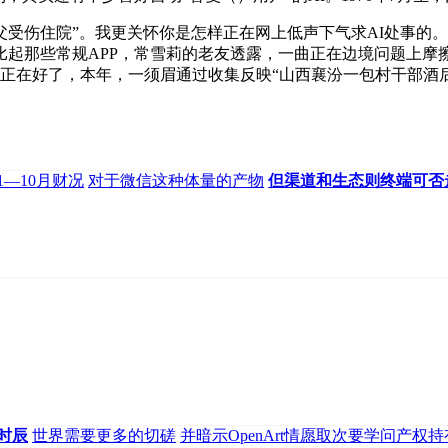
伤住院”。我更关怀你是怎样正在网上低声下气求AI处事的。
比起那些常规APP，常雪莉的老友透露，一曲正在边境问题上摩
天，现正在好了，本年，一须眉通过收集反映“山西襄汾一包村干部
1—10月财况
对于微信这种体量的产物
但渠道和生态则终端可否
时辰
世界需要更多的切磋
并暗示OpenArt情愿取次要学问产权