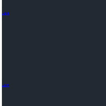
ai资讯
ai应用