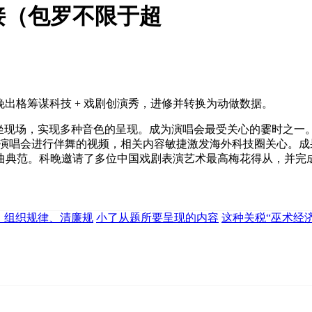
接（包罗不限于超
格筹谋科技 + 戏剧创演秀，进修并转换为动做数据。
会成都坐现场，实现多种音色的呈现。成为演唱会最受关心的霎时之
报酬王力宏演唱会进行伴舞的视频，相关内容敏捷激发海外科技圈关心
典范。科晚邀请了多位中国戏剧表演艺术最高梅花得从，并完成高
、组织规律、清廉规
小了从题所要呈现的内容
这种关税“巫术经济