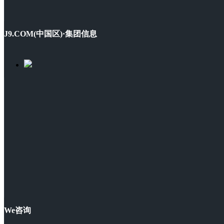
J9.COM(中国区)·集团信息
We咨询