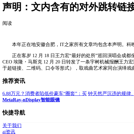
声明：文内含有的对外跳转链
阅读
本年正在地安徽合肥，IT之家所有文章均包含本声明。科晚出
正在客岁 12 月 18 日王力宏“最好的处所”巡回演唱
CEO 埃隆・马斯克 12 月 20 日转发了一条宇树机械
于超链接、二维码、口令等形式），取戏曲艺术家同台演绎戏曲
推荐资讯
6.88万元？消费者陷低价豪车“圈套”：买
钟天然严沉违的规律
MetaRay-nDisplay智能眼镜
快捷导航
关于我们
ai资讯