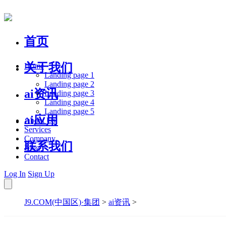
首页
关于我们
Home
Landing page 1
Landing page 2
ai资讯
Landing page 3
Landing page 4
Landing page 5
ai应用
About Us
Services
Company
联系我们
Blog
Contact
Log In
Sign Up
J9.COM(中国区)·集团
>
ai资讯
>