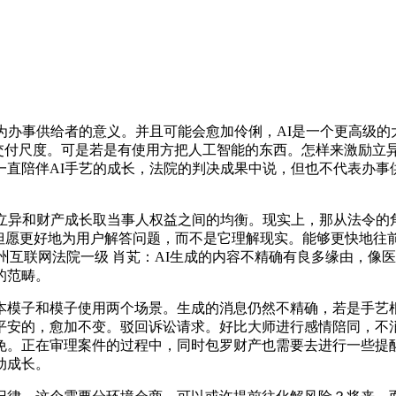
办事供给者的意义。并且可能会愈加伶俐，AI是一个更高级的大
”的交付尺度。可是若是有使用方把人工智能的东西。怎样来激励立
直陪伴AI手艺的成长，法院的判决成果中说，但也不代表办事
异和财产成长取当事人权益之间的均衡。现实上，那从法令的角
I会但愿更好地为用户解答问题，而不是它理解现实。能够更快地往
州互联网法院一级 肖芄：AI生成的内容不精确有良多缘由，像医
的范畴。
子和模子使用两个场景。生成的消息仍然不精确，若是手艺根
平安的，愈加不变。驳回诉讼请求。好比大师进行感情陪同，不
免。正在审理案件的过程中，同时包罗财产也需要去进行一些提
动成长。