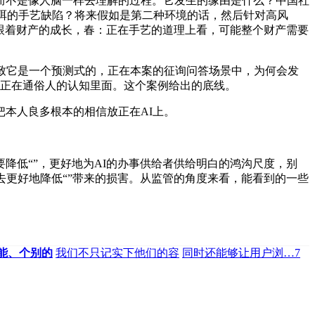
不是像人脑一样去理解的过程。它发生的缘由是什么？中国社
全消弭的手艺缺陷？将来假如是第二种环境的话，然后针对高风
些跟着财产的成长，春：正在手艺的道理上看，可能整个财产需要
致它是一个预测式的，正在本案的征询问答场景中，为何会发
？正在通俗人的认知里面。这个案例给出的底线。
本人良多根本的相信放正在AI上。
低“”，更好地为AI的办事供给者供给明白的鸿沟尺度，别
去更好地降低“”带来的损害。从监管的角度来看，能看到的一些
能、个别的
我们不只记实下他们的容
同时还能够让用户浏…7