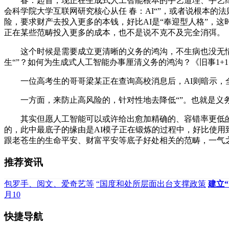
春：起首，现正在生成式人工智能根本的手艺道理、手艺纪
会科学院大学互联网研究核心从任 春：AI“”，或者说根本的
险，要求财产去投入更多的本钱，好比AI是“奉迎型人格”，
正在某些范畴投入更多的成本，也不是说不克不及完全消弭。
这个时候是需要成立更清晰的义务的鸿沟，不生病也没无情绪
生“”？如何为生成式人工智能办事厘清义务的鸿沟？《旧事1
一位高考生的哥哥梁某正在查询高校消息后，AI则暗示，全国
一方面，来防止高风险的，针对性地去降低“”。也就是义务
其实但愿人工智能可以或许给出愈加精确的、容错率更低的回
的，此中最底子的缘由是AI模子正在锻炼的过程中，好比使用
跟老苍生的生命平安、财富平安等底子好处相关的范畴，一气
推荐资讯
包罗手、阅文、爱奇艺等
“国度和处所层面出台支撑政策
建立
月10
快捷导航