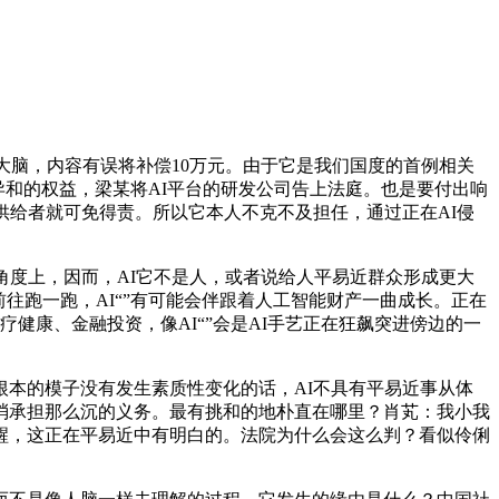
脑，内容有误将补偿10万元。由于它是我们国度的首例相关
异和的权益，梁某将AI平台的研发公司告上法庭。也是要付出响
供给者就可免得责。所以它本人不克不及担任，通过正在AI侵
度上，因而，AI它不是人，或者说给人平易近群众形成更大
前往跑一跑，AI“”有可能会伴跟着人工智能财产一曲成长。正在
疗健康、金融投资，像AI“”会是AI手艺正在狂飙突进傍边的一
本的模子没有发生素质性变化的话，AI不具有平易近事从体
消承担那么沉的义务。最有挑和的地朴直在哪里？肖芄：我小我
醒，这正在平易近中有明白的。法院为什么会这么判？看似伶俐