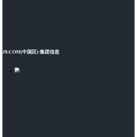
J9.COM(中国区)·集团信息