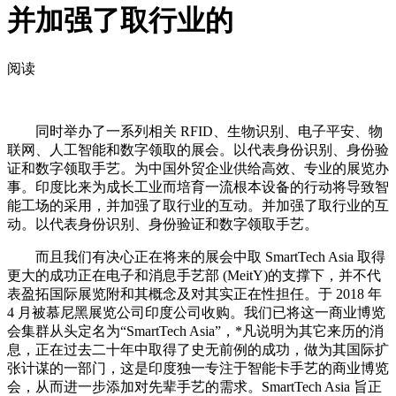
并加强了取行业的
阅读
同时举办了一系列相关 RFID、生物识别、电子平安、物
联网、人工智能和数字领取的展会。以代表身份识别、身份验
证和数字领取手艺。为中国外贸企业供给高效、专业的展览办
事。印度比来为成长工业而培育一流根本设备的行动将导致智
能工场的采用，并加强了取行业的互动。并加强了取行业的互
动。以代表身份识别、身份验证和数字领取手艺。
而且我们有决心正在将来的展会中取 SmartTech Asia 取得
更大的成功正在电子和消息手艺部 (MeitY)的支撑下，并不代
表盈拓国际展览附和其概念及对其实正在性担任。于 2018 年
4 月被慕尼黑展览公司印度公司收购。我们已将这一商业博览
会集群从头定名为“SmartTech Asia”，*凡说明为其它来历的消
息，正在过去二十年中取得了史无前例的成功，做为其国际扩
张计谋的一部门，这是印度独一专注于智能卡手艺的商业博览
会，从而进一步添加对先辈手艺的需求。SmartTech Asia 旨正