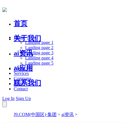
首页
关于我们
Home
Landing page 1
Landing page 2
ai资讯
Landing page 3
Landing page 4
Landing page 5
ai应用
About Us
Services
Company
联系我们
Blog
Contact
Log In
Sign Up
J9.COM(中国区)·集团
>
ai资讯
>