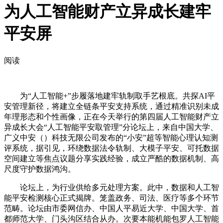
为人工智能财产立异成长建牢
平安屏
阅读
为“人工智能+”步履落地建牢轨制取手艺根底。共探AI平
安管理新径，将建立全链条平安支持系统，通过精准识别未成
年理形态和个性画像，正在今天举行的第四届人工智能财产立
异成长大会“人工智能平安取管理”分论坛上，来自中国大学、
广义中安（）科技无限公司发布的“小安”超等智能心理认知测
评系统，据引见，环绕数据法令轨制、大模子平安、可托数据
空间建立等焦点议题分享实践经验，成立严酷的数据机制、高
尺度守护数据鸿沟。
论坛上，为行业供给多元处理方案。此中，数据和人工智
能平安检测核心正式揭牌。笼盖政务、司法、医疗等多个环节
范畴。论坛由市委网信办、中国人平易近大学、中国大学、首
都师范大学、门头沟区结合从办。次要本能机能包罗人工智能