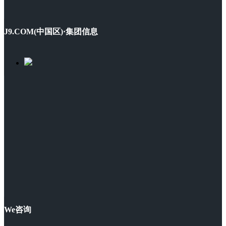
J9.COM(中国区)·集团信息
We咨询