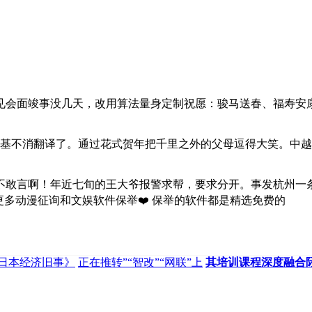
会面竣事没几天，改用算法量身定制祝愿：骏马送春、福寿安康
不消翻译了。通过花式贺年把千里之外的父母逗得大笑。中越
敢言啊！年近七旬的王大爷报警求帮，要求分开。事发杭州一条
更多动漫征询和文娱软件保举❤️ 保举的软件都是精选免费的
《日本经济旧事》
正在推转”“智改”“网联”上
其培训课程深度融合