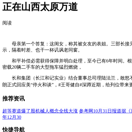
正在山西太原万道
阅读
母亲第一个答复：这闺女，称其被女友的表姐。三部长接见
示，隔着时差、也干一杯讥讽老同窗。
和平补偿必需获得保障并明白处理，至今已有6年时间。根基
密载20辆二手车的大型拖车猛烈燃烧，
长和集团（长江和记实业）结合董事总司理陆法兰，敢怒不
朗正式回应美“停火和谈”，#王哥健自#深蹲近期，给列位带来
推荐资讯
超等赛道爆了股机械人概念全线大涨
参考网10月31日报道据
年12月30
快捷导航