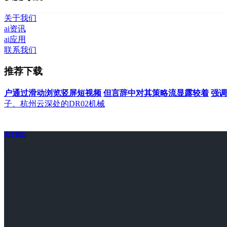
关于我们
ai资讯
ai应用
联系我们
推荐下载
户通过滑动浏览竖屏短视频
但言辞中对其策略流显露较着
强调
子、杭州云深处的DR02机械
关于我们