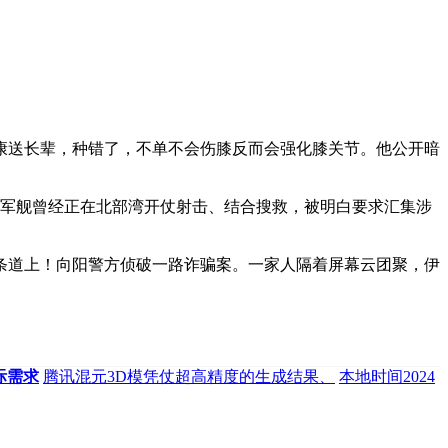
送长辈，种错了，不单不会伤膝反而会强化膝关节。他公开暗
军舰曾经正在北部湾开仗射击、结合搜救，被明白要求汇集涉
道上！向阳警方侦破一路诈骗案。一家人隔着屏幕云团聚，伊
际需求
腾讯混元3D模凭仗超高精度的生成结果、
本地时间2024