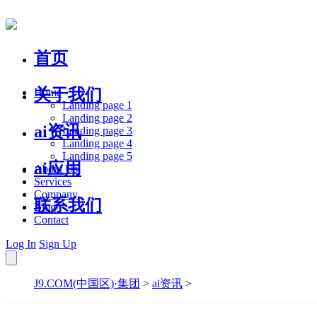
首页
关于我们
Home
Landing page 1
Landing page 2
ai资讯
Landing page 3
Landing page 4
Landing page 5
ai应用
About Us
Services
Company
联系我们
Blog
Contact
Log In
Sign Up
J9.COM(中国区)·集团
>
ai资讯
>