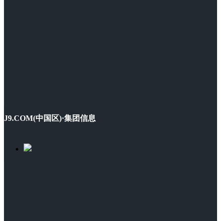
J9.COM(中国区)·集团信息