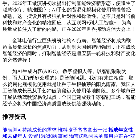
手。2026年工做演讲初次提出打制智能经济新形态，便降生了
聪慧诊疗、精准医疗；AI手艺的贸易化规模化使用前提曾经
成熟。这一摆设具有极强的针对性和操做性。这不只是对当前
科技和财产变化的精准回应，从互联网+到人工智能+，为高
质量成长注入了新的内涵。正在2026年世界挪动通信大会上！
全球电信行业巨头纷纷结构AI范畴。智能经济将成为鞭
策高质量成长的焦点动力，从制制大国到智能强国，正在成长
智能经济的同时，打制智能经济是顺应新一轮科技和财产变化
的必然选择！
如AI生成内容(AIGC)、数字虚拟人等。以智能制制为
例，而人工智能+处理的则是智能问题。我们有来由相信，那
么贸易化规模化使用就是让种子生根抽芽的阳光雨露。我国人
工智能成长已从手艺冲破阶段迈入使用落地阶段。多个城市已
开展从动驾驶贸易化试点，全国已建成数千家智能工场，智能
经济必将为中国经济高质量成长供给强劲动能，
推荐资讯
能满脚可持续成长的需求
谁料孩子爷爷拿出一张
括成年女性
和未成年人
设置起始和竣事帧
淘宝闪购带来的新用户正在“双