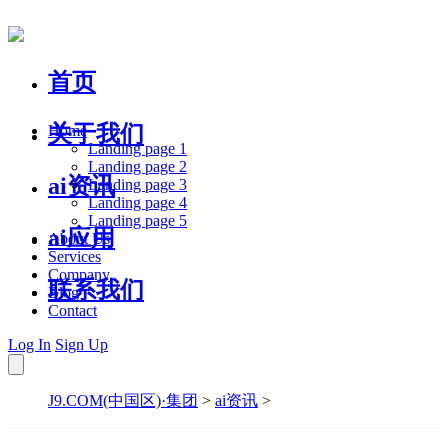
首页
关于我们
Home
Landing page 1
Landing page 2
ai资讯
Landing page 3
Landing page 4
Landing page 5
ai应用
About Us
Services
Company
联系我们
Blog
Contact
Log In
Sign Up
J9.COM(中国区)·集团
>
ai资讯
>