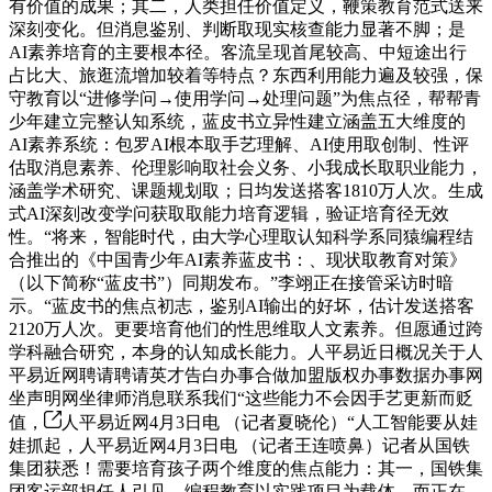
有价值的成果；其二，人类担任价值定义，鞭策教育范式送来
深刻变化。但消息鉴别、判断取现实核查能力显著不脚；是
AI素养培育的主要根本径。客流呈现首尾较高、中短途出行
占比大、旅逛流增加较着等特点？东西利用能力遍及较强，保
守教育以“进修学问→使用学问→处理问题”为焦点径，帮帮青
少年建立完整认知系统，蓝皮书立异性建立涵盖五大维度的
AI素养系统：包罗AI根本取手艺理解、AI使用取创制、性评
估取消息素养、伦理影响取社会义务、小我成长取职业能力，
涵盖学术研究、课题规划取；日均发送搭客1810万人次。生成
式AI深刻改变学问获取取能力培育逻辑，验证培育径无效
性。“将来，智能时代，由大学心理取认知科学系同猿编程结
合推出的《中国青少年AI素养蓝皮书：、现状取教育对策》
（以下简称“蓝皮书”）同期发布。”李翊正在接管采访时暗
示。“蓝皮书的焦点初志，鉴别AI输出的好坏，估计发送搭客
2120万人次。更要培育他们的性思维取人文素养。但愿通过跨
学科融合研究，本身的认知成长能力。人平易近日概况关于人
平易近网聘请聘请英才告白办事合做加盟版权办事数据办事网
坐声明网坐律师消息联系我们“这些能力不会因手艺更新而贬
值，
人平易近网4月3日电 （记者夏晓伦）“人工智能要从娃
娃抓起，人平易近网4月3日电 （记者王连喷鼻）记者从国铁
集团获悉！需要培育孩子两个维度的焦点能力：其一，国铁集
团客运部担任人引见，编程教育以实践项目为载体，而正在