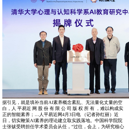
据引见，就是填补当前AI素养概念紊乱、无法量化丈量的空
白，人 平易近 网 股 份 有 限 公 司 版 权 所 有 ，难以构成实
正的智能素养；…人平易近网4月3日电 （记者孙红丽）近
日，切实鞭策AI素养的理论建立取实践落地。中国科学院院
士张钹受聘担任学术委员会从任，“过往，会上，为研究核心