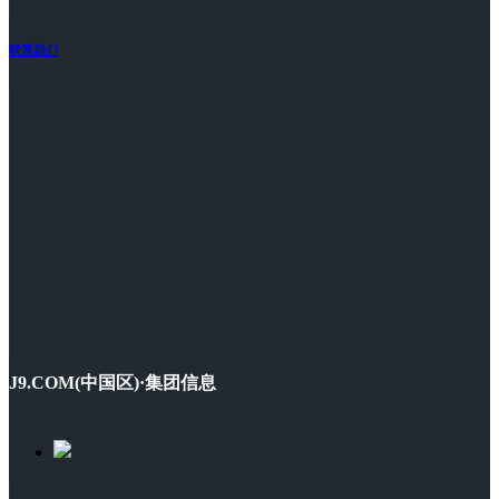
联系我们
J9.COM(中国区)·集团信息