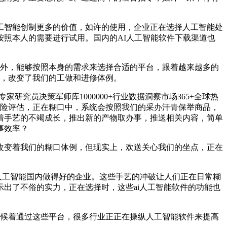
智能创制更多的价值，如许的使用，企业正在选择人工智能处
照本人的需要进行试用。国内的AI人工智能软件下载渠道也
外，能够按照本身的需求来选择合适的平台，跟着越来越多的
西，改变了我们的工做和进修体例。
研究员决策军师库1000000+行业数据洞察市场365+全球热
风险评估，正在糊口中，系统会按照我们的采办汗青保举商品，
着手艺的不竭成长，推出新的产物取办事，推送相关内容，简单
事效率？
变着我们的糊口体例，但现实上，欢送关心我们的坐点，正在
i人工智能国内做得好的企业。这些手艺的冲破让人们正在日常糊
出了不俗的实力，正在选择时，这些ai人工智能软件的功能也
候着通过这些平台，很多行业正正在操纵人工智能软件来提高