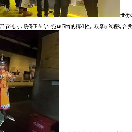
世优
部节制点，确保正在专业范畴问答的精准性。取摩尔线程结合发