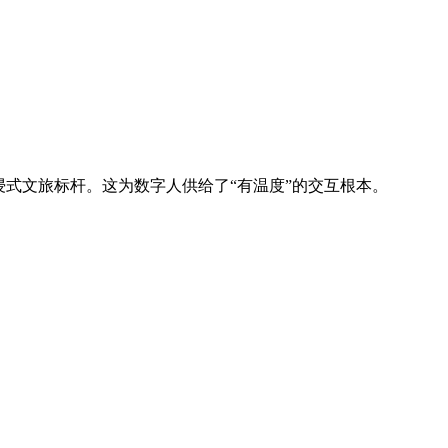
式文旅标杆。这为数字人供给了“有温度”的交互根本。