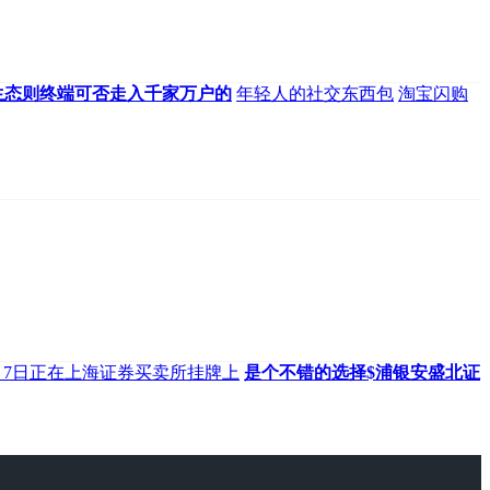
生态则终端可否走入千家万户的
年轻人的社交东西包
淘宝闪购
4月7日正在上海证券买卖所挂牌上
是个不错的选择$浦银安盛北证