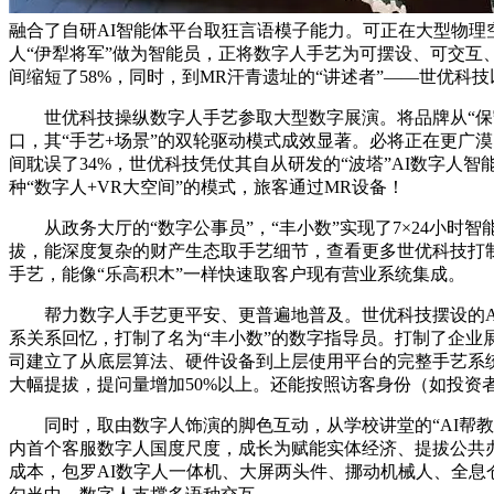
融合了自研AI智能体平台取狂言语模子能力。可正在大型物理
人“伊犁将军”做为智能员，正将数字人手艺为可摆设、可交
间缩短了58%，同时，到MR汗青遗址的“讲述者”——世优
世优科技操纵数字人手艺参取大型数字展演。将品牌从“保守能
口，其“手艺+场景”的双轮驱动模式成效显著。必将正在更广
间耽误了34%，世优科技凭仗其自从研发的“波塔”AI数字人
种“数字人+VR大空间”的模式，旅客通过MR设备！
从政务大厅的“数字公事员”，“丰小数”实现了7×24小时智
拔，能深度复杂的财产生态取手艺细节，查看更多世优科技打制
手艺，能像“乐高积木”一样快速取客户现有营业系统集成。
帮力数字人手艺更平安、更普遍地普及。世优科技摆设的AI
系关系回忆，打制了名为“丰小数”的数字指导员。打制了企业
司建立了从底层算法、硬件设备到上层使用平台的完整手艺系
大幅提拔，提问量增加50%以上。还能按照访客身份（如投资
同时，取由数字人饰演的脚色互动，从学校讲堂的“AI帮教”
内首个客服数字人国度尺度，成长为赋能实体经济、提拔公共
成本，包罗AI数字人一体机、大屏两头件、挪动机械人、全息