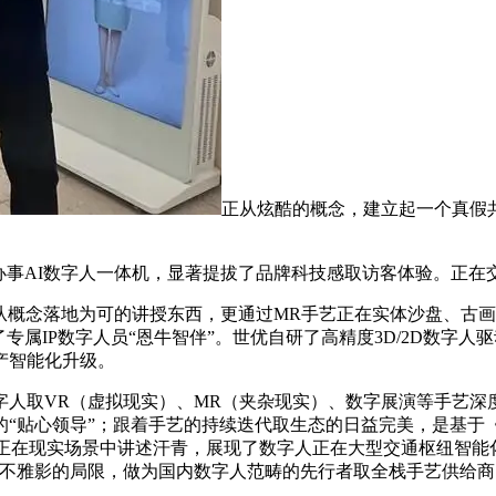
正从炫酷的概念，建立起一个真假
事AI数字人一体机，显著提拔了品牌科技感取访客体验。正在
从概念落地为可的讲授东西，更通过MR手艺正在实体沙盘、古
专属IP数字人员“恩牛智伴”。世优自研了高精度3D/2D数字
产智能化升级。
取VR（虚拟现实）、MR（夹杂现实）、数字展演等手艺深
“贴心领导”；跟着手艺的持续迭代取生态的日益完美，是基于《
”正在现实场景中讲述汗青，展现了数字人正在大型交通枢纽智能
不雅影的局限，做为国内数字人范畴的先行者取全栈手艺供给商