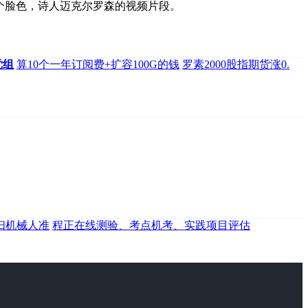
个脸色，诗人迈克尔罗森的视频片段。
党组
算10个一年订阅费+扩容100G的钱
罗素2000股指期货涨0.
清扫机械人准
程正在线测验、考点机考、实践项目评估