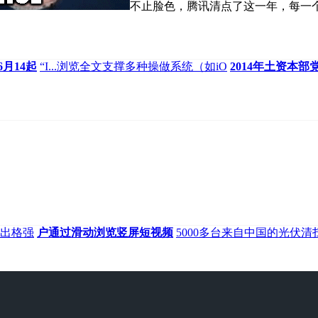
不止脸色，腾讯清点了这一年，每一
月14起
“I...浏览全文支撑多种操做系统（如iO
2014年土资本部
出格强
户通过滑动浏览竖屏短视频
5000多台来自中国的光伏