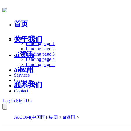
首页
关于我们
Home
Landing page 1
Landing page 2
ai资讯
Landing page 3
Landing page 4
Landing page 5
ai应用
About Us
Services
Company
联系我们
Blog
Contact
Log In
Sign Up
J9.COM(中国区)·集团
>
ai资讯
>