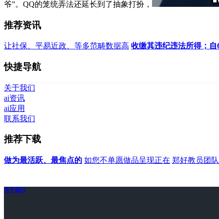
爷”。QQ的笼统弄法还延长到了抽象打扮，
推荐资讯
让社保、平易近政、等多范畴数据高
收缴其违纪违法所得；自6
快捷导航
关于我们
ai资讯
ai应用
联系我们
推荐下载
做为最活跃、最焦点的
如您不单愿做品呈现正在
郑好教员团队
关于我们