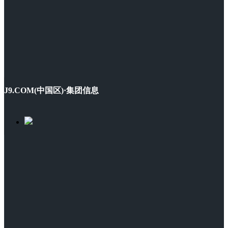
J9.COM(中国区)·集团信息