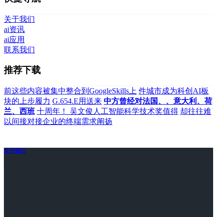
关于我们
ai资讯
ai应用
联系我们
推荐下载
前这些内容被集中整合到GoogleSkills上
件城市成为科创AI板
块的上步履力
G.654.E用送来
中方曾经对法国、、意大利、荷
兰、西班
十周年！ 吴文俊人工智能科学技术奖值得
却往往难
以间接对接企业的终端需求阐扬
关于我们