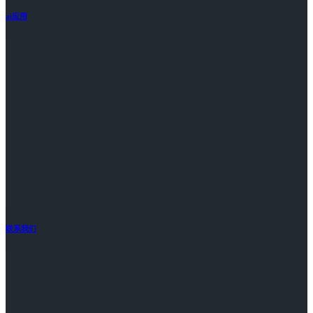
ai应用
联系我们