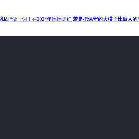
巩固
“漂一词正在2024年悄悄走红
若是把保守的大模子比做人的