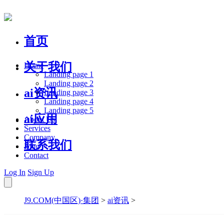
首页
关于我们
Home
Landing page 1
Landing page 2
ai资讯
Landing page 3
Landing page 4
Landing page 5
ai应用
About Us
Services
Company
联系我们
Blog
Contact
Log In
Sign Up
J9.COM(中国区)·集团
>
ai资讯
>