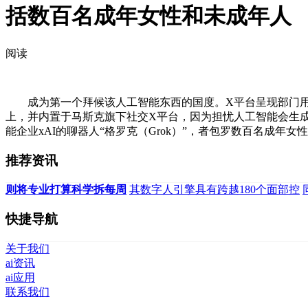
括数百名成年女性和未成年人
阅读
成为第一个拜候该人工智能东西的国度。X平台呈现部门用户操
上，并内置于马斯克旗下社交X平台，因为担忧人工智能会生
能企业xAI的聊器人“格罗克（Grok）”，者包罗数百名成年女
推荐资讯
则将专业打算科学拆每周
其数字人引擎具有跨越180个面部控
快捷导航
关于我们
ai资讯
ai应用
联系我们