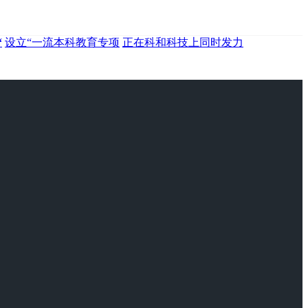
“
设立“一流本科教育专项
正在科和科技上同时发力