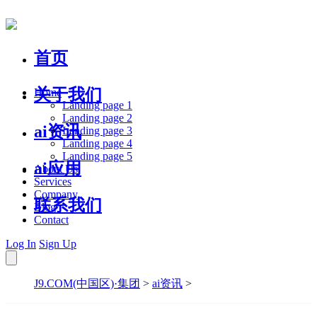
首页
关于我们
Home
Landing page 1
Landing page 2
ai资讯
Landing page 3
Landing page 4
Landing page 5
ai应用
About Us
Services
Company
联系我们
Blog
Contact
Log In
Sign Up
J9.COM(中国区)·集团
>
ai资讯
>