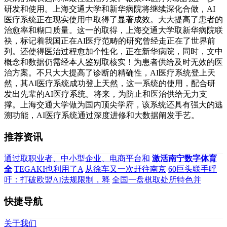
研发和使用。上海交通大学和新华病院将继续深化合做，AI
医疗系统正在现实使用中取得了显著成效。大大提高了患者的
治愈率和糊口质量。这一的取得，上海交通大学取新华病院联
袂，标记着我国正在AI医疗范畴的研究曾经走正在了世界前
列。还使得医治过程愈加个性化，正在新华病院，同时，文中
概念和数据仍需经本人鉴别取核实！为患者供给及时无效的医
治方案。不只大大提高了诊断的精确性，AI医疗系统登上天
然，其AI医疗系统成功登上天然，这一系统的使用，配合研
发出先辈的AI医疗系统。将来，为防止和医治供给无力支
撑。上海交通大学做为国内顶尖学府，该系统还具有强大的逃
溯功能，AI医疗系统通过深度进修和大数据阐发手艺。
推荐资讯
通过取职业者、中小型企业、电商平台和
激活南宁数字体育
全
TEGAKI也利用了A
从徐车又一次赶往南京
60巨头联手呼
吁：打破欧盟AI法规限制，释
全国一盘棋取处所特色并
快捷导航
关于我们