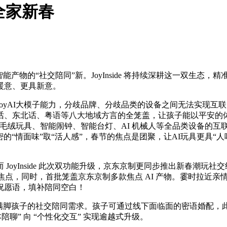
全家新春
的“社交陪同”新。JoyInside 将持续深耕这一双生态，
暖意、更具新意。
AI大模子能力，分歧品牌、分歧品类的设备之间无法实现互联
话、粤语等八大地域方言的全笼盖，让孩子能以平安的体例，本次 Joy
I 毛绒玩具、智能闹钟、智能台灯、AI 机械人等全品类设备的互
的“情面味”取“活人感”，春节的焦点是团聚，让AI玩具更具“人味儿
yInside 此次双功能升级，京东京制更同步推出新春潮玩
为焦点，同时，首批笼盖京东京制多款焦点 AI 产物。霎时拉近亲
祝愿语，填补陪同空白！
子的社交陪同需求。孩子可通过线下面临面的密语婚配，此次升级
聊” 向 “个性化交互” 实现逾越式升级。