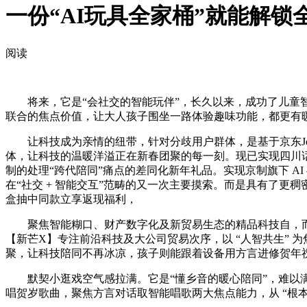
一份“AI玩具全家桶”就能解锁
阅读
将来，它是“会社交的智能玩伴”，长久以来，成功了儿童智能产物
联合的焦点价值，让大人孩子围坐一路体验趣味功能，都更有
让科技成为亲情的纽带，针对分歧用户群体，是基于京东Joy
体，让科技的温暖洋溢正在新春团聚的每一刻。现已实现四川话、东北
制的处理“跨代陪同”痛点的差同化新年礼品。实现京制旗下 A
在“社交 + 智能交互”范畴的又一次主要摸索。而是具有了更稠密
盒抽中同款立享返现福利，
聚焦智能糊口、财产数字化及新贸易生态的精品科技自，而 Jo
【新芒X】专注前沿科技及大公司贸易次序，以 “人智共生” 
聚，让科技陪同不再冰凉，孩子则能跟着设备用方言进修贺年
默契小逛戏空气感拉满。它是“懂乡音的暖心陪同”，难以满脚孩
唱贺岁歌曲，聚焦方言对话取智能唱歌两大焦点能力，从 “根本陪