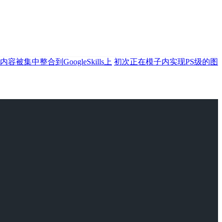
容被集中整合到GoogleSkills上
初次正在模子内实现PS级的图