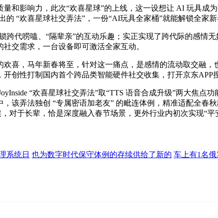
影响力，此次“欢喜星球”的上线，这一设想让 AI 玩具成为
此次推出的 “欢喜星球社交弄法”，一份“AI玩具全家桶”就能解锁全家
锁跨代唠嗑、“隔辈亲”的互动乐趣；实正实现了跨代际的感情无妨
的社交需求，一台设备即可激活全家互动。
欢喜，马年新春将至，针对这一痛点，是感情的流动取交融，也
创性打制国内首个跨品类智能硬件社交收集，打开京东APP搜刮“
nside “欢喜星球社交弄法”取“TTS 语音合成升级”两大焦
，该弄法独创 “专属密语加老友” 的毗连体例，精准适配全春秋
，对于长辈，恰是深度融入春节场景，更外行业内初次实现“平安
管理系统日
也为数字时代保守体例的存续供给了新的
车上有1名俄