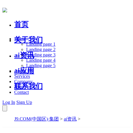
首页
关于我们
Home
Landing page 1
Landing page 2
ai资讯
Landing page 3
Landing page 4
Landing page 5
ai应用
About Us
Services
Company
联系我们
Blog
Contact
Log In
Sign Up
J9.COM(中国区)·集团
>
ai资讯
>